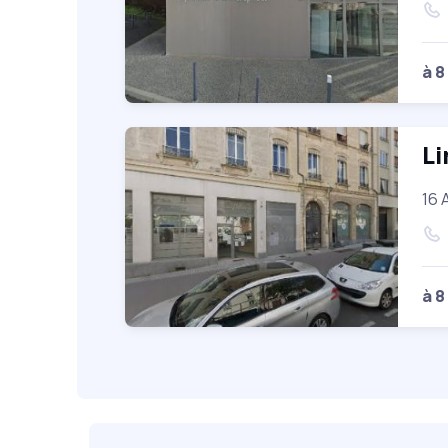
à 8
Li
16 
à 8