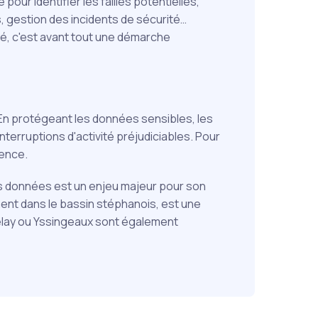
our identifier les failles potentielles,
, gestion des incidents de sécurité…
ité, c'est avant tout une démarche
. En protégeant les données sensibles, les
terruptions d'activité préjudiciables. Pour
rence.
es données est un enjeu majeur pour son
nt dans le bassin stéphanois, est une
Velay ou Yssingeaux sont également