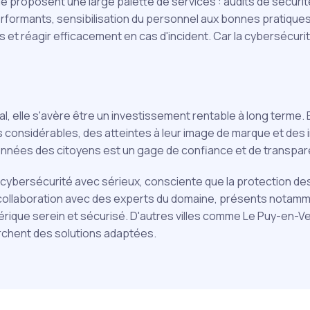
e proposent une large palette de services : audits de sécurité p
erformants, sensibilisation du personnel aux bonnes pratiques
ues et réagir efficacement en cas d'incident. Car la cybersécur
ial, elle s'avère être un investissement rentable à long terme
 considérables, des atteintes à leur image de marque et des in
s données des citoyens est un gage de confiance et de transpa
a cybersécurité avec sérieux, consciente que la protection d
ollaboration avec des experts du domaine, présents notamme
mérique serein et sécurisé. D'autres villes comme Le Puy-en-
rchent des solutions adaptées.