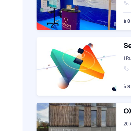
à 8
Se
1 R
à 8
O
20 