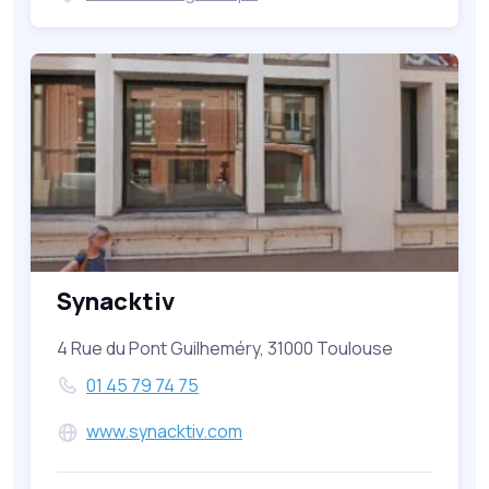
Synacktiv
4 Rue du Pont Guilheméry, 31000 Toulouse
01 45 79 74 75
www.synacktiv.com