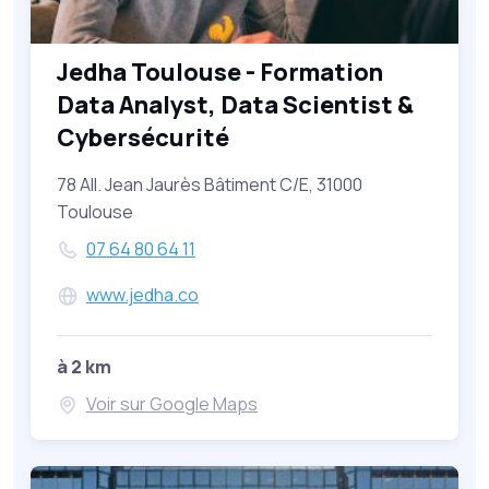
Jedha Toulouse - Formation
Data Analyst, Data Scientist &
Cybersécurité
78 All. Jean Jaurès Bâtiment C/E, 31000
Toulouse
07 64 80 64 11
www.jedha.co
à 2 km
Voir sur Google Maps