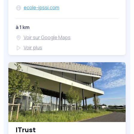
ecole-ipssi.com
à 1 km
Voir sur Google Maps
Voir plus
ITrust