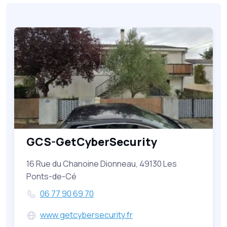
GCS-GetCyberSecurity
16 Rue du Chanoine Dionneau, 49130 Les
Ponts-de-Cé
06 77 90 69 70
www.getcybersecurity.fr